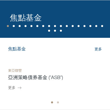
投資智慧
焦點基金
新聞稿及通告
投資者教育
焦點基金
更多
會員登記
東亞聯豐
亞洲策略債券基金 ("ASB")
聯絡我們
更多