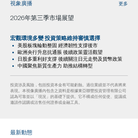
視象廣播
更多
2026年第三季市場展望
宏觀環境多變 投資策略維持審慎選擇
美股板塊輪動整固 經濟韌性支撐後市
歐洲央行升息抗通脹 後續政策靈活觀望
日股多重利好支撐 後續關注日元走勢及貨幣政策
中國聚焦新質生產力 助推結構轉型
投資涉及風險，包括投資本金有可能虧蝕。過往業績並不代表將來
表現。本視像廣播內包含之資料是根據東亞聯豐投資管理有限公司
認為可靠並以「現況」的基礎下提供。它不構成任何促使、提議或
邀請作認購或沽售任何證券或金融工具。
最新動態