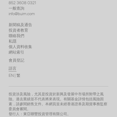
852 3608 0321
一般查詢
info@buim.com
新聞稿及通告
投資者教育
聯絡我們
私隱
個人資料收集
網站索引
會員登記
語言
EN
繁
投資涉及風險，尤其是投資於新興及發展中市場所附帶之風
險。過去業績並不代表將來表現。有關基金詳情包括風險因
素，請參閱銷售文件。本網頁並未經香港證券及期貨事務監察
委員會審閱。
發行人：東亞聯豐投資管理有限公司。