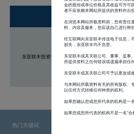
金的股份或单位价格及其收益可升可
者不应依赖本网站所提供的资料作出
在浏览本网站所载资料前，您有责任
料、内容及服务，您应该自己进行辨
最
经互联网向东亚联丰传送电子信息，
资
损失，东亚联丰均不负责。
东亚联丰或其关联公司、董事、监事
东亚联丰投资管理有限公司
所提供资料之任何错误或遗漏承担任
东亚联丰或其关联公司可予以更改或
资
与本网站所载资料有关的所有版权、
以任何方式转移任何种类的权利。
如果您确认您或您所代表的机构是一名"
如果您或您所代表的机构不是一名"合格
热门关键词
市场