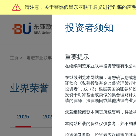
请注意，关于警惕假冒东亚联丰名义进行诈骗的声
投资者须知
走进东亚联丰
重要提示
主页
走进东亚联丰
业界荣誉
在继续浏览东亚联丰投资管理有限公
在继续浏览本网站前，请您确认您或您
证监会《私募投资基金监督管理暂行办
业界荣誉
投资者”，或（3）根据美国的证券和
投资于对冲基金或类似的集合理财计划
请的律师、法律顾问或其他法律专业
您若继续阅览本网页所载资料，将被视
2025
2024
2023
2022
2021
本网站所载的资料仅供参考，并不构
投资涉及风险，投资者应详细审阅基