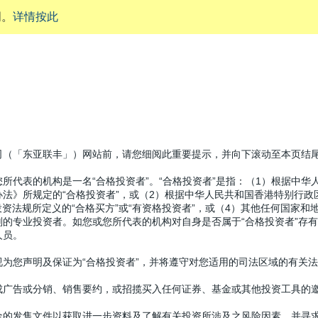
明。
详情按此
投资才能
投资智慧
司（「东亚联丰」）网站前，请您细阅此重要提示，并向下滚动至本页结
所代表的机构是一名“合格投资者”。“合格投资者”是指：（1）根据中
法》所规定的“合格投资者”，或（2）根据中华人民共和国香港特别行政
投资法规所定义的“合格买方”或“有资格投资者”，或（4）其他任何国家
的专业投资者。如您或您所代表的机构对自身是否属于“合格投资者”存
人员。
为您声明及保证为“合格投资者”，并将遵守对您适用的司法区域的有关
2020
2019
2018
2017
2016
成广告或分销、销售要约，或招揽买入任何证券、基金或其他投资工具的
金的发售文件以获取进一步资料及了解有关投资所涉及之风险因素，并寻