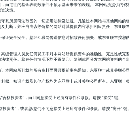
跌，而过往的基金表现数据并不预示基金未来的表现。 本网站所提供的资
投资决策。
奖项
遵守其所属司法范围的一切适用法律及法规。凡通过本网站与其他网站的
别及判断，并应当由该等链接的网站对其提供内容承担相应责任，东亚联
佳表现大奖 - 亚洲债券（3年）
不保证完全安全。您经互联网传送信息时招致任何损失、或东亚联丰按您
料来源：亚洲资产管理，表现截至2024年
9月
。
、高级管理人员及任何员工不对本网站所提供资料的准确性、充足性或完
何法律责任。您在任何情况下均不得复印、复制或再分发本网站资料的全
香港固定收益基金公司大奖
修订本网站所刊载的所有资料而毋须提前事先通知，东亚联丰或其关联公
料来源：Fund Selector Asia，表现截至2024年
11月
。
专利权、知识产权及其他产权均为东亚联丰或其关联公司所有。东亚联丰
合格投资者"，而且同意接受上述所有条件和条款。请按 "接受" 键。
投资者"，或者您/您们不同意接受上述所有条件和条款。请按 "离开" 键
动态
关于东亚联丰
联系我们