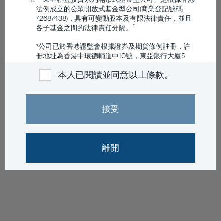
法例成立的公眾開放式基金型公司(商業登記號碼
72687438)，具有可變動股本及有限法律責任，並且
*
各子基金之間的法律責任分隔。
*公司已於香港證監會根據證券及期貨條例註冊，註
冊地址為香港中環德輔道中10號，東亞銀行大廈5
樓。
本人已閱讀並同意以上條款。
適用於東亞聯豐投資管理有限公司管理
的傘子基金的須知
接受
每個傘子基金設有不同的子基金投資於股票及/或債
券，各具不同風險概況。
子基金的投資組合之價值可能會下跌，因此，投資者
離開
於子基金的投資可能蒙受損失，概不保證償付本金。
子基金或涉及一般投資及市場風險、託管風險、交割
風險、股票投資風險、股票巿場的監管風險、波動性
風險、小型資本/中型資本公司相關的風險，以及投
資於首次公開招股證券的風險。
子基金投資於債務證券須承受利率、信貸╱對手方、
降低評級、低於投資級別及未獲評級證券、波幅及流
動性、主權債券、估值及信貸評級等風險。